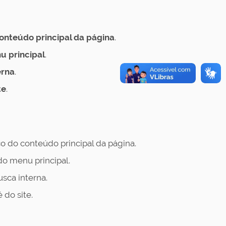
nteúdo principal da página
.
nu principal
.
erna
.
te
.
 do conteúdo principal da página.
do menu principal.
sca interna.
 do site.