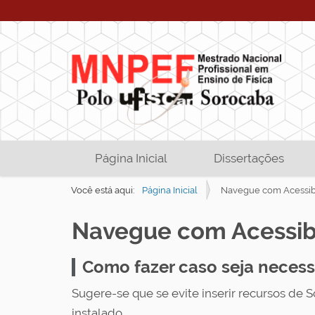
N
Página Inicial
Dissertações
a
v
Você está aqui:
Página Inicial
Navegue com Acessib
e
Navegue com Acessib
g
a
Como fazer caso seja necess
ç
ã
Sugere-se que se evite inserir recursos de Sc
o
instalado.